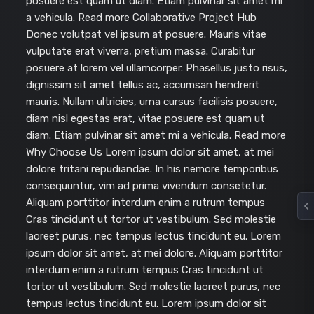
posuere est quam ut diam. Etiam pulvinar sit amet mi
a vehicula. Read more Collaborative Project Hub
Donec volutpat vel ipsum at posuere. Mauris vitae
vulputate erat viverra, pretium massa. Curabitur
posuere at lorem vel ullamcorper. Phasellus justo risus,
dignissim sit amet tellus ac, accumsan hendrerit
mauris. Nullam ultricies, urna cursus facilisis posuere,
diam nisl egestas erat, vitae posuere est quam ut
diam. Etiam pulvinar sit amet mi a vehicula. Read more
Why Choose Us Lorem ipsum dolor sit amet, at mei
dolore tritani repudiandae. In his nemore temporibus
consequuntur, vim ad prima vivendum consetetur.
Aliquam porttitor interdum enim a rutrum tempus
Cras tincidunt ut tortor ut vestibulum. Sed molestie
laoreet purus, nec tempus lectus tincidunt eu. Lorem
ipsum dolor sit amet, at mei dolore. Aliquam porttitor
interdum enim a rutrum tempus Cras tincidunt ut
tortor ut vestibulum. Sed molestie laoreet purus, nec
tempus lectus tincidunt eu. Lorem ipsum dolor sit